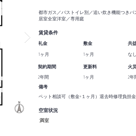
都市ガス／バストイレ別／追い炊き機能つきバ
居室全室洋室／専用庭
賃貸条件
礼金
敷金
共
1ヶ月
1ヶ月
な
契約期間
更新料
火
2年間
1ヶ月
2年間
​備考
ペット相談可（敷金+１ヶ月）退去時修理負担金１
空室状況
満室