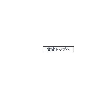
賃貸トップへ
お電話でのお
問い合わせ
04
4-959-0171
​有限会社メインライフ
214-0036
​川崎市多摩区南生田1-22-23