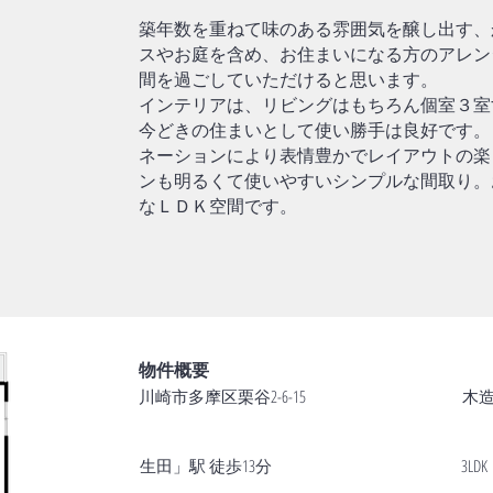
築年数を重ねて味のある雰囲気を醸し出す、
スやお庭を含め、お住まいになる方のアレン
間を過ごしていただけると思います。
インテリアは、リビングはもちろん個室３室
今どきの住まいとして使い勝手は良好です。
ネーションにより表情豊かでレイアウトの楽
ンも明るくて使いやすいシンプルな間取り。
なＬＤＫ空間です。
物件概要
川崎市多摩区栗谷2-6-15
木造
生田」駅 徒歩13分
3LDK