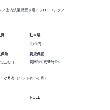
ス／室内洗濯機置き場／フローリング／
益費
駐車場
し
10,000円
災保険
賃貸保証
初回50％更新時30%
20,000円
か月有（ペット有1.5ヶ月）
FULL