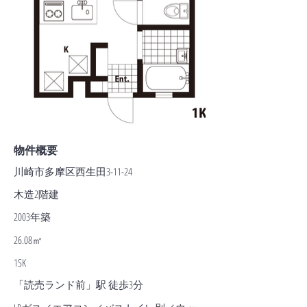
物件概要
川崎市多摩区西生田3-11-24
木造2階建
2003年築
26.08㎡
1SK
「読売ランド前」駅 徒歩3分