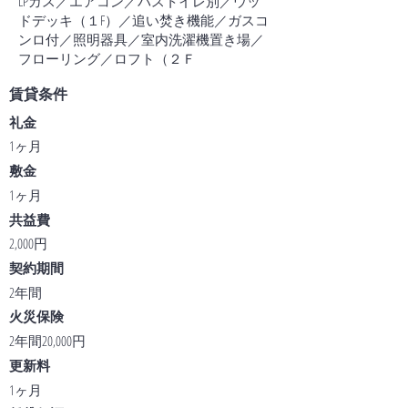
LPガス／エアコン／バストイレ別／ウッ
ドデッキ（１F）／追い焚き機能／ガスコ
ンロ付／照明器具／室内洗濯機置き場／
フローリング／ロフト（２Ｆ
賃貸条件
礼金
1ヶ月
敷金
1ヶ月
共益費
2,000円
契約期間
2年間
火災保険
2年間20,000円
更新料
1ヶ月