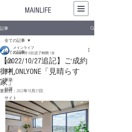
MAINLIFE
記事
全ての記事
メインライフ
全ての記事
2022年8月18日
読了時間: 1分
【2022/10/27追記】ご成約
賃貸
御礼ONLYONE「見晴らす
業務
新築
家」
分譲
更新日：
2022年10月27日
サイト