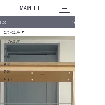
MAINLIFE
BLOG
全ての記事
全ての記事
賃貸
業務
新築
分譲
サイト