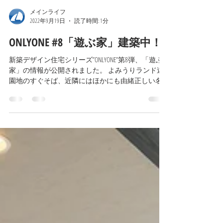
メインライフ
2022年9月19日
読了時間: 1分
ONLYONE #8「遊ぶ家」建築中！
新築デザイン住宅シリーズ”ONLYONE”第8弾、「遊ぶ
家」の情報が公開されました。 よみうりランド遊
園地のすぐそば、近隣にはほかにも由緒正しい名
門ゴルフクラブ「読売ゴルフ倶楽部」、大人気の
入浴施設「丘の湯」、美しい花々とふれあえる温
室ガーデン「花びより」、読売ジャイアンツ...