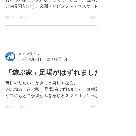
ONLYONE#8「遊ぶ家」 建物内部が完成しました！こ
れから外構工事を順次行ってまいります。 室内は
ご内見可能です。玄関～リビング～テラスが一体
となってつながる大空間、3層吹き抜けの圧倒的な
空気感が素晴らしいリビングルームを是非体感し
てください。 ...
メインライフ
2022年10月23日
読了時間: 1分
「遊ぶ家」足場がはずれました
毎日のただいまがきっと楽しくなる、
ONLYONE#8「遊ぶ家」 足場がはずれました。無機質
な中にもどこか温かみを感じるスタイリッシュな
マットグレーの外壁が、軒の無いエッジの効いた
シャープなフォルムと相まってとってもモダンな
雰囲気です。...